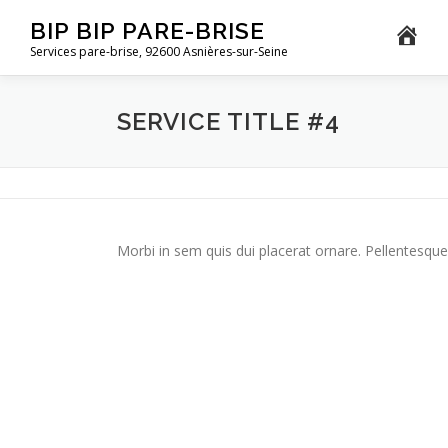
Aller
BIP BIP PARE-BRISE
au
Services pare-brise, 92600 Asnières-sur-Seine
contenu
SERVICE TITLE #4
Morbi in sem quis dui placerat ornare. Pellentesque 