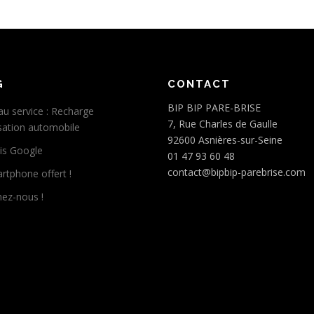
G
CONTACT
BIP BIP PARE-BRISE
u service : Recharge
7, Rue Charles de Gaulle
isation automobile
92600 Asnières-sur-Seine
is Google
01 47 93 60 48
contact@bipbip-parebrise.com
rtphone offert !
nez-nous !