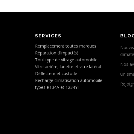
SERVICES
BLO
Remplacement toutes marques
Nouvea
Réparation d’impact(s)
climat
Tout type de vitrage automobile
Nos av
Vitre arrière, lunette et vitre latéral
Déflecteur et custode
Un sma
Recharge climatisation automobile
Rejoig
types R134A et 1234YF