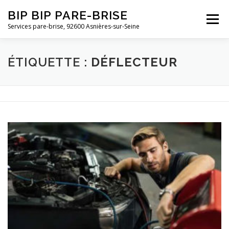
Aller
BIP BIP PARE-BRISE
au
Menu
contenu
Services pare-brise, 92600 Asnières-sur-Seine
POURQUOI NOUS CHOISIR ?
ÉTIQUETTE :
DÉFLECTEUR
QUI SOMMES-NOUS ?
NOS SERVICES
CONTACT | DEVIS | RDV