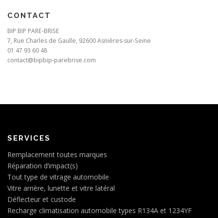
CONTACT
BIP BIP PARE-BRISE
7, Rue Charles de Gaulle, 92600 Asnières-sur-Seine
01 47 93 60 48
contact@bipbip-parebrise.com
SERVICES
Remplacement toutes marques
Réparation d’impact(s)
Tout type de vitrage automobile
Vitre arrière, lunette et vitre latéral
Déflecteur et custode
Recharge climatisation automobile types R134A et 1234YF